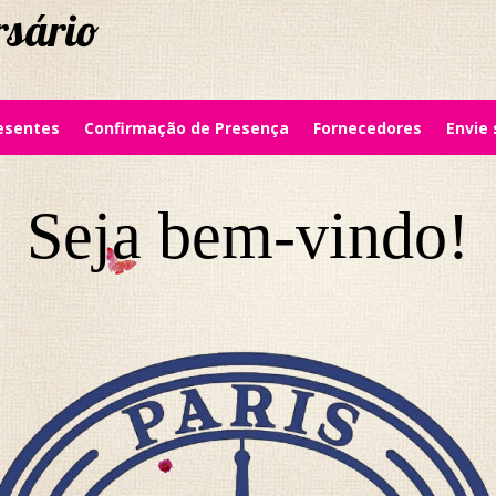
rsário
resentes
Confirmação de Presença
Fornecedores
Envie
Seja bem-vindo!