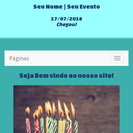
Seu Nome | Seu Evento
17/07/2018
Chegou!
Páginas
Toggle
navigati
Seja Bem vindo ao nosso site!