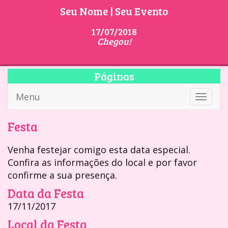
Seu Nome | Seu Evento
17/07/2018
Chegou!
Páginas
Menu
Toggle
navigati
Festa
Venha festejar comigo esta data especial.
Confira as informações do local e por favor
confirme a sua presença.
Data da Festa
17/11/2017
Local da Festa