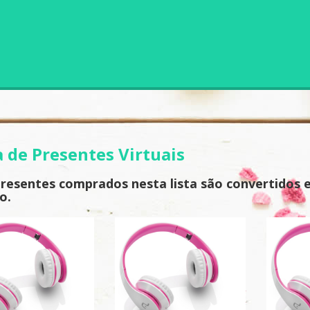
a de Presentes Virtuais
presentes comprados nesta lista são convertidos 
o.