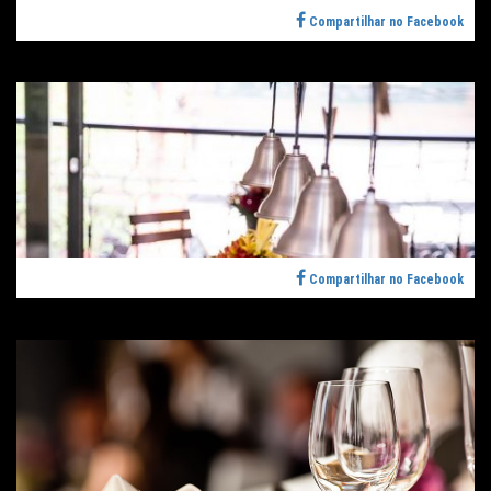
Compartilhar no Facebook
Compartilhar no Facebook