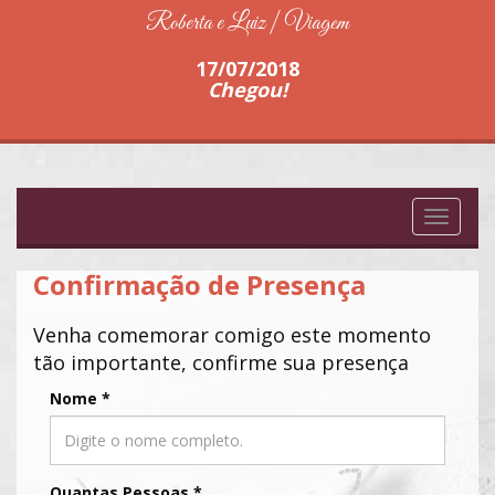
Roberta e Luiz | Viagem
17/07/2018
Chegou!
Toggle
navigati
Confirmação de Presença
Venha comemorar comigo este momento
tão importante, confirme sua presença
Nome
*
Quantas Pessoas
*