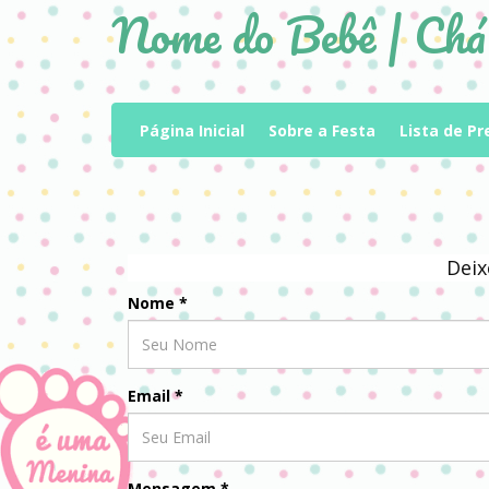
Nome do Bebê | Chá
(current)
Página Inicial
Sobre a Festa
Lista de P
Deix
Nome
*
Email
*
Mensagem *