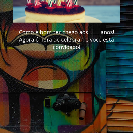
Como é bom ter chego aos ____ anos!
Agora é hora de celebrar, e você está
convidado!