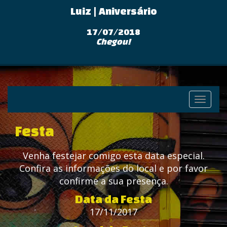
Luiz | Aniversário
17/07/2018
Chegou!
Toggle
navigati
Festa
Venha festejar comigo esta data especial.
Confira as informações do local e por favor
confirme a sua presença.
Data da Festa
17/11/2017